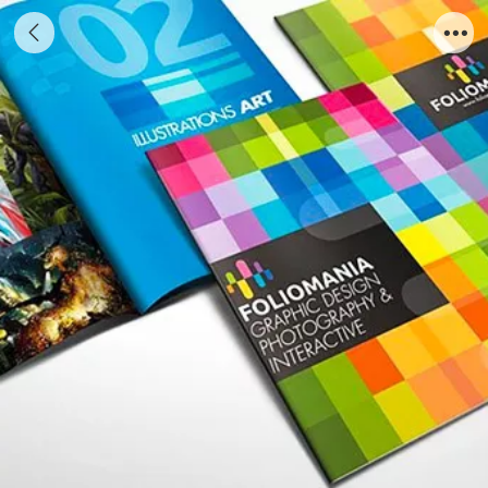
彩页,单张,宣传单,宣传折页,海报